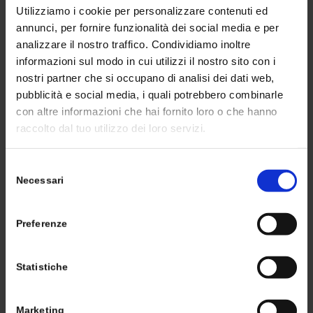
Tuttavia, le pompe sommerse non necessitano di
Utilizziamo i cookie per personalizzare contenuti ed
adescamento, il che consente di risparmiare inutili
annunci, per fornire funzionalità dei social media e per
perdite di tempo, costi e problemi.
analizzare il nostro traffico. Condividiamo inoltre
informazioni sul modo in cui utilizzi il nostro sito con i
Resistenza alla corrosione
nostri partner che si occupano di analisi dei dati web,
pubblicità e social media, i quali potrebbero combinarle
Gli ingegneri utilizzano materiali resistenti alla
con altre informazioni che hai fornito loro o che hanno
corrosione come l’acciaio inossidabile per realizzare le
raccolto dal tuo utilizzo dei loro servizi.
elettropompe sommerse. Ora, questo li rende durevoli e
duraturi.
Selezione
Necessari
del
Le elettropompe sommerse sono facili da
consenso
installare
Preferenze
L’installazione di una pompa sommersa richiede
solitamente 1 o 2 giorni. Inoltre, può funzionare senza
Statistiche
problemi per 15 anni, il che è un ulteriore vantaggio.
Marketing