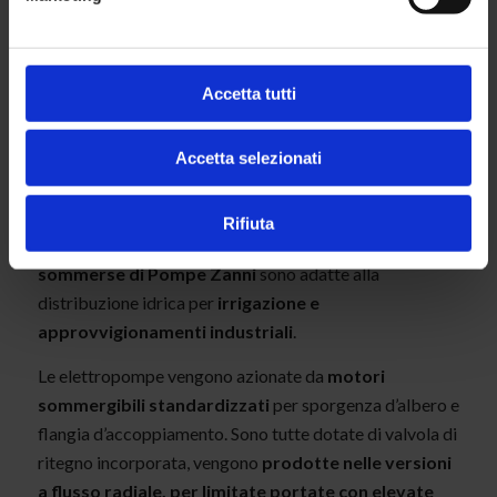
IL NUOVO CATALOGO DI POMPE
ZANNI
Accetta tutti
Pompe Zanni
è lieta di
presentare il nuovo
catalogo delle
Accetta selezionati
elettropompe
sommerse
, scaricabile dal
Rifiuta
sito. Le
elettropompe
sommerse di Pompe Zanni
sono adatte alla
distribuzione idrica per
irrigazione e
approvvigionamenti industriali
.
Le elettropompe vengono azionate da
motori
sommergibili standardizzati
per sporgenza d’albero e
flangia d’accoppiamento. Sono tutte dotate di valvola di
ritegno incorporata, vengono
prodotte nelle versioni
a flusso radiale, per limitate portate con elevate