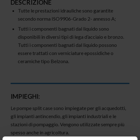
DESCRIZIONE
Tutte le prestazioni idrauliche sono garantite
secondo norma ISO9906-Grado 2- annesso A;
Tutti i componenti bagnati dal liquido sono
disponibili in diversi tipi di lega d’acciaio e bronzo.
Tutti i componenti bagnati dal liquido possono
essere trattati con verniciature epossidiche o
ceramiche tipo Belzona.
IMPIEGHI:
Le pompe split case sono impiegate per gli acquedotti,
gli impianti antincendio, gli impianti industriali e le
stazioni di pompaggio. Vengono utilizzate sempre più
spesso anche in agricoltura.