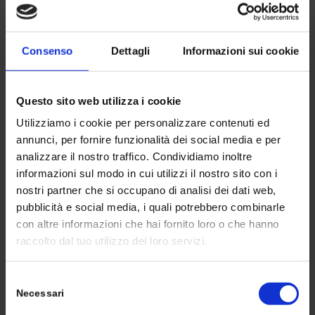
Consenso
Dettagli
Informazioni sui cookie
Questo sito web utilizza i cookie
MATERIALI
Utilizziamo i cookie per personalizzare contenuti ed
Corpo pompa in ghisa, albero in acciaio inox, tenuta a
annunci, per fornire funzionalità dei social media e per
baderna, lubrificazione dei cuscinetti a grasso.
analizzare il nostro traffico. Condividiamo inoltre
informazioni sul modo in cui utilizzi il nostro sito con i
nostri partner che si occupano di analisi dei dati web,
pubblicità e social media, i quali potrebbero combinarle
DATI
con altre informazioni che hai fornito loro o che hanno
raccolto dal tuo utilizzo dei loro servizi.
• Max Portata: 3.500 m3/h
• Max Preval: 100 m
Selezione
• Potenza: 120÷900 kW
Necessari
del
consenso