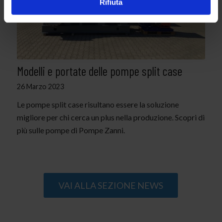
Rifiuta
Modelli e portate delle pompe split case
26 Marzo 2023
Le pompe split case risultano essere la soluzione
migliore per chi cerca un plus nella produzione. Scopri di
più sulle pompe di Pompe Zanni.
VAI ALLA SEZIONE NEWS