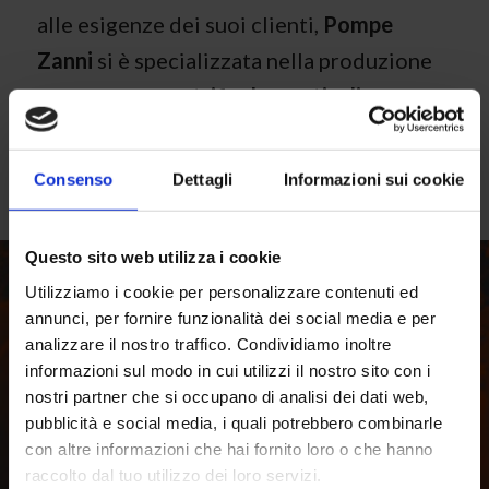
alle esigenze dei suoi clienti,
Pompe
Zanni
si è specializzata nella produzione
di di
pompe centrifughe verticali
, di
elettropompe sommerse
, di
pompe split
case
e di
pompe multicellulari orizzontali
.
Consenso
Dettagli
Informazioni sui cookie
Questo sito web utilizza i cookie
Utilizziamo i cookie per personalizzare contenuti ed
annunci, per fornire funzionalità dei social media e per
analizzare il nostro traffico. Condividiamo inoltre
informazioni sul modo in cui utilizzi il nostro sito con i
nostri partner che si occupano di analisi dei dati web,
pubblicità e social media, i quali potrebbero combinarle
con altre informazioni che hai fornito loro o che hanno
raccolto dal tuo utilizzo dei loro servizi.