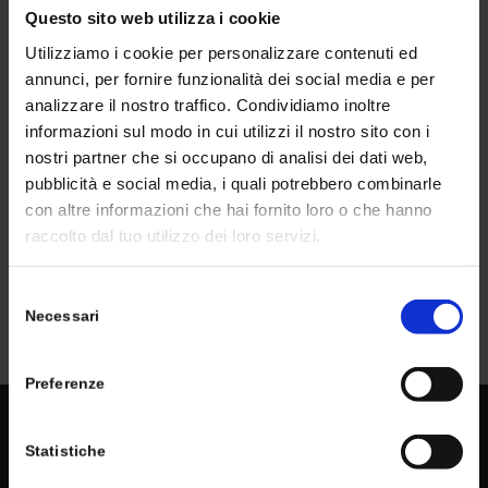
Pompe Zanni
è stata presente con i suoi prodotti per
Questo sito web utilizza i cookie
promuovere all’estero tecnologia e innovazione nel
Utilizziamo i cookie per personalizzare contenuti ed
settore delle
pompe per pozzi
ed
elettropompe
annunci, per fornire funzionalità dei social media e per
sommerse.
analizzare il nostro traffico. Condividiamo inoltre
informazioni sul modo in cui utilizzi il nostro sito con i
Se vuoi saperne di più su altro ancora,
contatta Pompe
nostri partner che si occupano di analisi dei dati web,
Zanni
.
pubblicità e social media, i quali potrebbero combinarle
con altre informazioni che hai fornito loro o che hanno
raccolto dal tuo utilizzo dei loro servizi.
Condividi questo articolo
Selezione
Necessari
del
consenso
Preferenze
POMPE ZANNI SRL
Pompe Zanni offre soluzioni per tutti i settori e utilizzi e
Statistiche
supporta con un servizio di consulenza per studiare
soluzioni adatte alle tue esigenze.