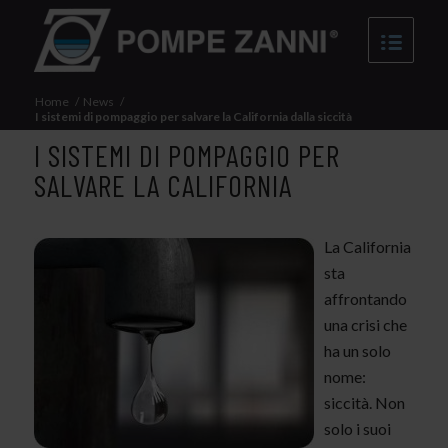
Home
/
News
/
I sistemi di pompaggio per salvare la California dalla siccità
I SISTEMI DI POMPAGGIO PER
SALVARE LA CALIFORNIA
La California
sta
affrontando
una crisi che
ha un solo
nome:
siccità. Non
solo i suoi