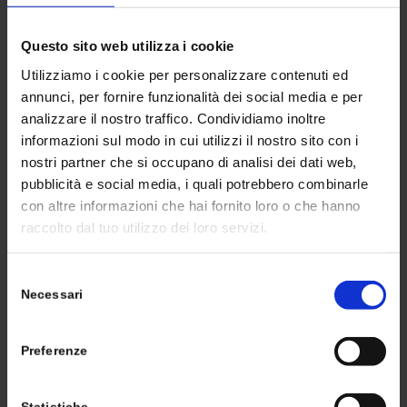
dell’acqua variano a seconda delle diverse autorità e
giurisdizioni, quindi le persone non hanno un’idea chiara
Questo sito web utilizza i cookie
di cosa si applichi a chi. E certamente non hanno una
comprensione tangibile di quanto sia una riduzione del
Utilizziamo i cookie per personalizzare contenuti ed
15% rispetto al proprio utilizzo.
annunci, per fornire funzionalità dei social media e per
analizzare il nostro traffico. Condividiamo inoltre
Kelsey Hinton, direttore delle comunicazioni del
informazioni sul modo in cui utilizzi il nostro sito con i
Community Water Center, un gruppo che sostiene
nostri partner che si occupano di analisi dei dati web,
l’accesso a prezzi accessibili all’acqua pulita, ha
pubblicità e social media, i quali potrebbero combinarle
affermato che le comunità urbane, che in genere
con altre informazioni che hai fornito loro o che hanno
ottengono l’acqua dai bacini idrici dello stato, non
raccolto dal tuo utilizzo dei loro servizi.
sembrano comprendere la gravità della siccità nel
modo in cui le comunità rurali lo fanno, dove l’acqua
Selezione
Necessari
potrebbe letteralmente smettere di fuoriuscire dal
del
rubinetto nel momento in cui le loro riserve di acque
consenso
sotterranee si esauriscono.
Preferenze
Il Metropolitan Water District della California
meridionale ha annunciato le sue più severe restrizioni