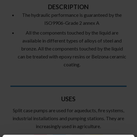
DESCRIPTION
The hydraulic performance is guaranteed by the
ISO9906-Grade 2 annex A
All the components touched by the liquid are
available in different types of alloys of steel and
bronze. All the components touched by the liquid
can be treated with epoxy resins or Belzona ceramic
coating.
USES
Split case pumps are used for aqueducts, fire systems,
industrial installations and pumping stations. They are
increasingly used in agriculture.