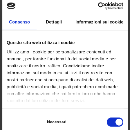
Consenso
Dettagli
Informazioni sui cookie
STANDARD MATERIALS
Questo sito web utilizza i cookie
Cast-iron pump case, stainless steel shaft, soft shaft
Utilizziamo i cookie per personalizzare contenuti ed
annunci, per fornire funzionalità dei social media e per
seal, grease lubricated bearings.
analizzare il nostro traffico. Condividiamo inoltre
informazioni sul modo in cui utilizzi il nostro sito con i
nostri partner che si occupano di analisi dei dati web,
pubblicità e social media, i quali potrebbero combinarle
DATA
con altre informazioni che hai fornito loro o che hanno
• Max Capacity: 9.500 m3/h
raccolto dal tuo utilizzo dei loro servizi.
• Max Hydraulic Head: 40 m
• Power: 400÷800 kW
Selezione
Necessari
del