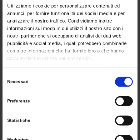
Las bombas centrifugas de eje vertical se utilizan en
Utilizziamo i cookie per personalizzare contenuti ed
acueductos, instalaciones de riego, instalaciones
annunci, per fornire funzionalità dei social media e per
industriales, estaciones de bombeo, instalaciones
analizzare il nostro traffico. Condividiamo inoltre
antincendios.
informazioni sul modo in cui utilizzi il nostro sito con i
nostri partner che si occupano di analisi dei dati web,
pubblicità e social media, i quali potrebbero combinarle
con altre informazioni che hai fornito loro o che hanno
raccolto dal tuo utilizzo dei loro servizi.
Selezione
MATERIALES ESTÁNDAR
Necessari
del
consenso
Grupo de control de aleación, tubo de acero barnizado
o galvanizado, vástago de transmisión de acero, cuerpo
Preferenze
de la bomba de fundición, válvula de fondo de fundición,
cesta de succión galvanizada.
Statistiche
Marketing