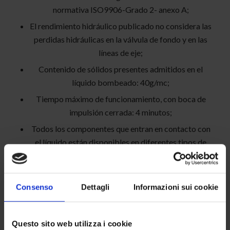
normativa ISO9906-Grado 2- anexo A;
El rendimiento hidráulico publicado no considera las
perdidas hidráulicas en la válvula de fondo y en las
líneas de eje;
Contenido de sólidos presentes admitidos en el
líquido bombeado: 40g/mc;
Tiempo máximo de funcionamiento, con boca de
impulsión cerrada: 4 minutos;
Todos los componentes que entran en contacto con
el líquido están disponibles en diferentes tipos de
aleaciones de acero y bronce.
Consenso
Dettagli
Informazioni sui cookie
USOS
Questo sito web utilizza i cookie